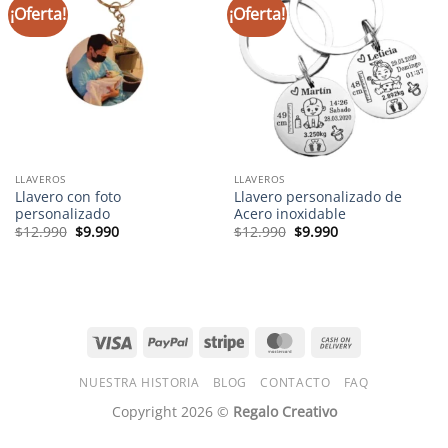
¡Oferta!
¡Oferta!
Añadir
Añadir
a la
a la
lista de
lista de
deseos
deseos
LLAVEROS
LLAVEROS
Llavero con foto
Llavero personalizado de
personalizado
Acero inoxidable
El
El
El
El
$
12.990
$
9.990
$
12.990
$
9.990
precio
precio
precio
precio
original
actual
original
actual
era:
es:
era:
es:
$12.990.
$9.990.
$12.990.
$9.990.
Visa
PayPal
Stripe
MasterCard
Cash
On
NUESTRA HISTORIA
BLOG
CONTACTO
FAQ
Delivery
Copyright 2026 ©
Regalo Creativo