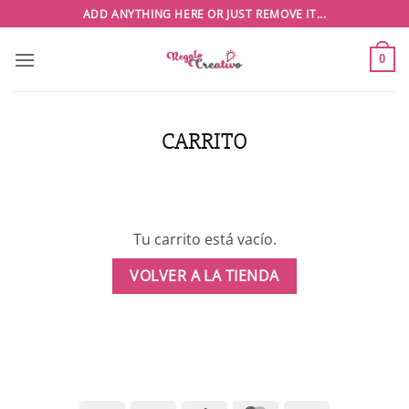
Saltar
ADD ANYTHING HERE OR JUST REMOVE IT...
al
contenido
0
CARRITO
Tu carrito está vacío.
VOLVER A LA TIENDA