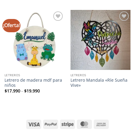
original
actual
original
actual
era:
es:
era:
es:
$27.000.
$25.000.
$27.000.
$25.000.
¡Oferta!
Añadir
Añadir
a la
a la
lista de
lista de
deseos
deseos
LETREROS
LETREROS
Letrero de madera mdf para
Letrero Mandala «Ríe Sueña
niños
Vive»
Rango
$
17.990
-
$
19.990
de
precios:
desde
$17.990
hasta
$19.990
Visa
PayPal
Stripe
MasterCard
Cash
On