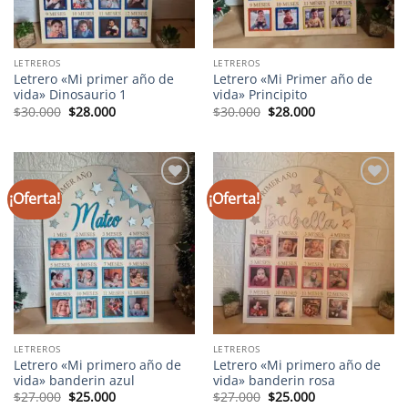
LETREROS
LETREROS
Letrero «Mi primer año de
Letrero «Mi Primer año de
vida» Dinosaurio 1
vida» Principito
El
El
El
El
$
30.000
$
28.000
$
30.000
$
28.000
precio
precio
precio
precio
original
actual
original
actual
era:
es:
era:
es:
$30.000.
$28.000.
$30.000.
$28.000.
¡Oferta!
¡Oferta!
Añadir
Añadir
a la
a la
lista de
lista de
deseos
deseos
LETREROS
LETREROS
Letrero «Mi primero año de
Letrero «Mi primero año de
vida» banderin azul
vida» banderin rosa
El
El
El
El
$
27.000
$
25.000
$
27.000
$
25.000
precio
precio
precio
precio