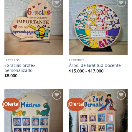
Añadir
Añadir
a la
a la
lista de
lista de
deseos
deseos
LETREROS
LETREROS
«Gracias profe»
Árbol de Gratitud Docente
personalizado
Rango
$
15.000
-
$
17.000
de
$
8.000
precios:
desde
$15.000
hasta
$17.000
¡Oferta!
¡Oferta!
Añadir
Añadir
a la
a la
lista de
lista de
deseos
deseos