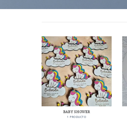
ONES
BABY SHOWER
ODUCTOS
1 PRODUCTO