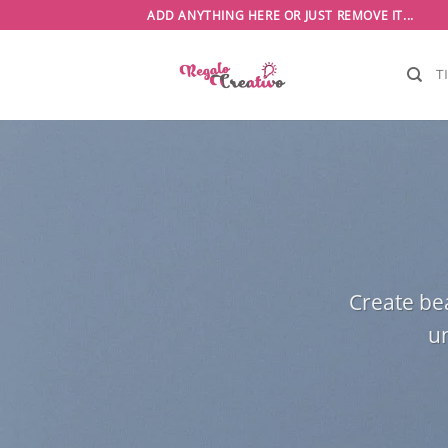
Saltar
ADD ANYTHING HERE OR JUST REMOVE IT...
al
contenido
T
Create bea
un