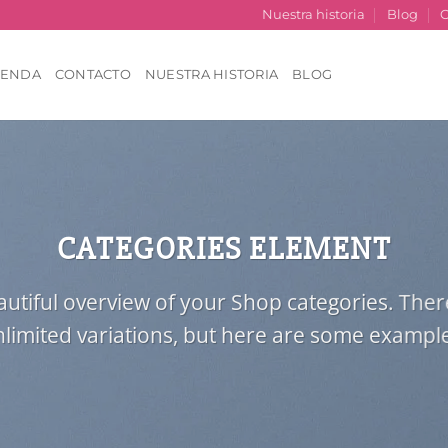
Nuestra historia
Blog
C
IENDA
CONTACTO
NUESTRA HISTORIA
BLOG
CATEGORIES ELEMENT
utiful overview of your Shop categories. Ther
limited variations, but here are some exampl