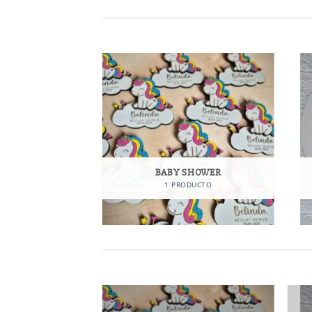
ONES
BABY SHOWER
ODUCTOS
1 PRODUCTO