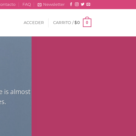
ontacto
FAQ
Newsletter
0
ACCEDER
CARRITO /
$
0
e is almost
es.