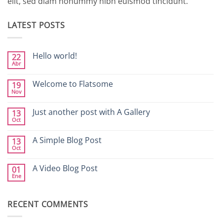
elit, sed diam nonummy nibh euismod tincidunt.
LATEST POSTS
Hello world!
22
Abr
No
hay
comentarios
Welcome to Flatsome
19
en
Nov
Hello
No
world!
hay
comentarios
Just another post with A Gallery
13
en
Oct
Welcome
No
to
hay
Flatsome
comentarios
A Simple Blog Post
13
en
Oct
Just
No
another
hay
post
comentarios
A Video Blog Post
with
01
en
A
Ene
A
No
Gallery
Simple
hay
Blog
comentarios
Post
en
RECENT COMMENTS
A
Video
Blog