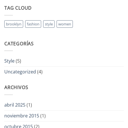
Post
TAG CLOUD
brooklyn
fashion
style
women
CATEGORÍAS
Style
(5)
Uncategorized
(4)
ARCHIVOS
abril 2025
(1)
noviembre 2015
(1)
octubre 2015
(2)