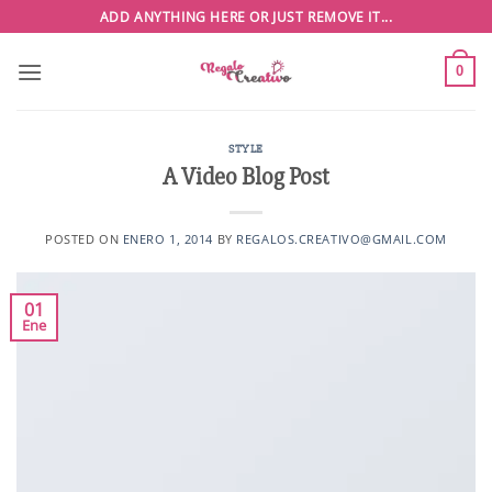
Saltar
ADD ANYTHING HERE OR JUST REMOVE IT...
al
contenido
0
STYLE
A Video Blog Post
POSTED ON
ENERO 1, 2014
BY
REGALOS.CREATIVO@GMAIL.COM
01
Ene