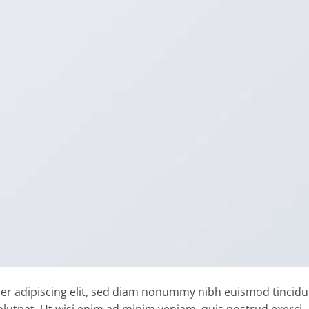
er adipiscing elit, sed diam nonummy nibh euismod tincidu
lutpat. Ut wisi enim ad minim veniam, quis nostrud exerci