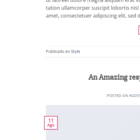
tation ullamcorper suscipit lobortis ni
amet, consectetuer adipiscing elit, se
Publicado en
Style
An Amazing res
POSTED ON
AGOST
11
Ago