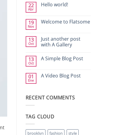
Hello world!
22
Abr
No
hay
comentarios
Welcome to Flatsome
19
en
Nov
Hello
No
world!
hay
comentarios
Just another post
13
en
Oct
Welcome
with A Gallery
to
No
Flatsome
hay
A Simple Blog Post
13
comentarios
en
Oct
No
Just
hay
another
comentarios
post
A Video Blog Post
01
en
with
Ene
A
A
No
Simple
Gallery
hay
Blog
comentarios
Post
en
RECENT COMMENTS
A
Video
Blog
Post
TAG CLOUD
nt
brooklyn
fashion
style