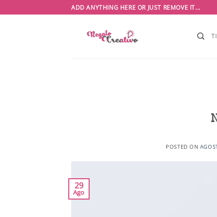
Saltar
ADD ANYTHING HERE OR JUST REMOVE IT...
al
contenido
T
N
POSTED ON
AGOST
29
Ago