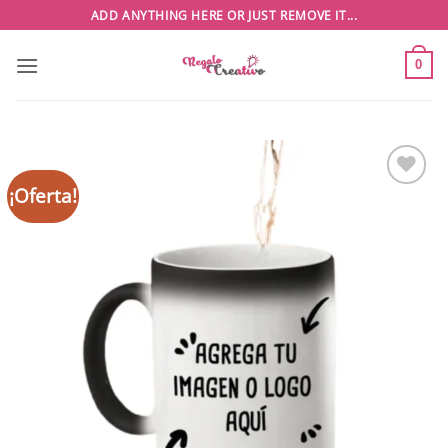
Saltar
ADD ANYTHING HERE OR JUST REMOVE IT...
al
contenido
0
¡Oferta!
Añadir
a la
lista
de
deseos