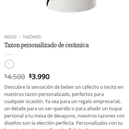
INICIO
/
TAZONES
Tazon personalizado de cerámica
El
El
4.500
3.990
$
$
precio
precio
Descubre la sensación de beber un cafecito o tecito en
original
actual
nuestros tazon personalizado, perfectos para
era:
es:
cualquier ocasión. Ya sea para un regalo empresarial,
$4.500.
$3.990.
un detalle para un ser querido o para añadir un toque
personal a tu mesa de desayuno, nuestros tazones con
diseños son la elección perfecta. Personalízalos con tu