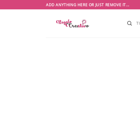
Saltar
ADD ANYTHING HERE OR JUST REMOVE IT...
al
contenido
T