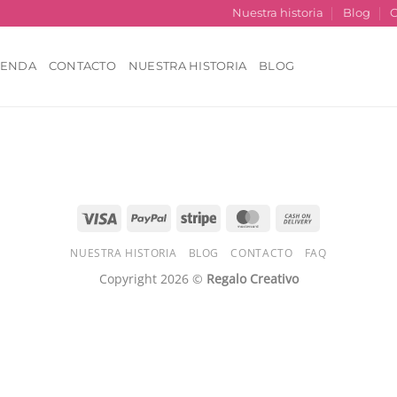
Nuestra historia
Blog
C
IENDA
CONTACTO
NUESTRA HISTORIA
BLOG
Visa
PayPal
Stripe
MasterCard
Cash
On
NUESTRA HISTORIA
BLOG
CONTACTO
FAQ
Delivery
Copyright 2026 ©
Regalo Creativo